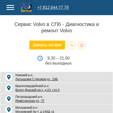
+7 812 644 77 79
Сервис Volvo в СПб - Диагностика и
ремонт Volvo
Запись on-line
9.30 – 21.00
без выходных
Невский р-н
Латышских Стрелков ул., 19Б
Красногвардейский р-н
Волго-Донской пр-т, д.23, стр.3
Петроградский р-н
Ремесленная ул., 7Г
Московский р-н
Московский пр-т, д.148Д, к1