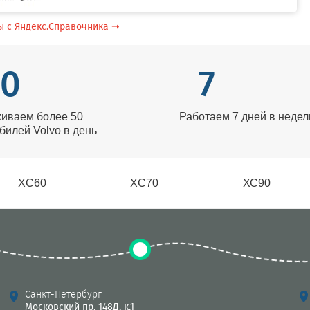
ы с Яндекс.Справочника ➝
0
7
иваем более 50
Работаем 7 дней в неде
билей Volvo в день
XC60
XC70
ХС90
Санкт-Петербург
Московский пр, 148Д, к.1