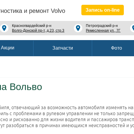
гностика и ремонт Volvo
Запись on-line
Красногвардейский р-н
Петроградский р-н
Волго-Донской пр-т, д.23, стр.3
Ремесленная ул., 7Г
Акции
Запчасти
Фото
ма Вольво
биля, отвечающий за возможность автомобиля изменять н
биль с проблемами в рулевом управлении не только запре
сно и рискованно для жизни водителя и пассажиров транс
гут разобраться в причинах имеющихся неисправностей и у