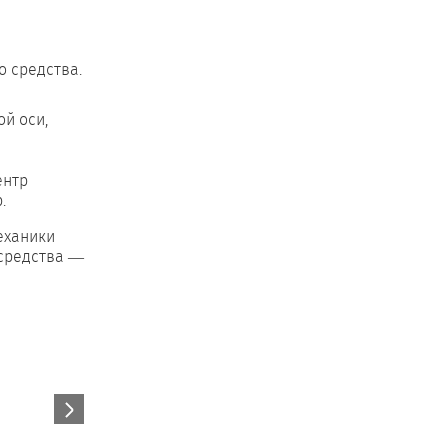
о средства.
й оси,
ентр
.
еханики
 средства —
.