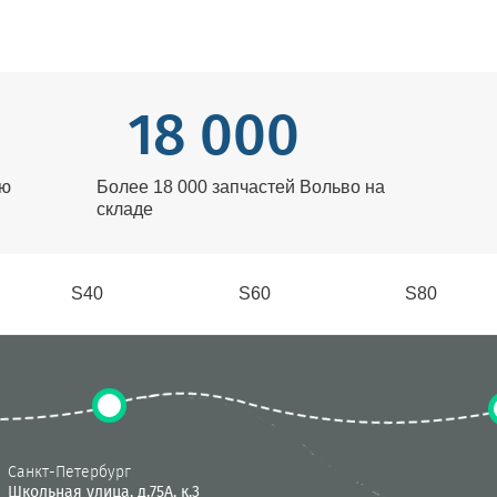
Отзывы с Яндекс.Справочни
18 000
лю
Более 18 000 запчастей Вольво на
складе
S40
S60
S80
Санкт-Петербург
Школьная улица, д.75А, к.3