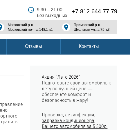
9.30 – 21.00
+7 812 644 77 79
без выходных
Московский р-н
Приморский р-н
Московский пр-т, д.148Д, к1
Школьная ул., д.75, к3
Отзывы
Контакты
Акция "Лето 2026"
Подготовьте свой автомобиль к
лету по лучшей цене —
обеспечьте комфорт и
безопасность в жару!
аправление
щено
Проверка, дезинфекция,
портного
заправка кондиционера
странить
Вашего автомобиля за 5 500р.